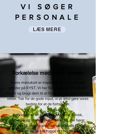
VI SØGER
PERSONALE
LÆS MERE
Forkælelse med lokale råvarer
Vores menukort er inspireret af vores skønne
gæster på KYST. Vi har fået rigtig god feedback
fra jer og brugt dem til at finde på nye spændende
retter. Tak for de gode input, vi vil altid gøre vores
bedste for at de fortsætter.
Konceptet er en blanding af dansk, fransk,
italiensk og spansk mad - samt alt, der hører
årstiden til. Hos os skal der være plads til alle,
service og fælles hygge er i højsæde.