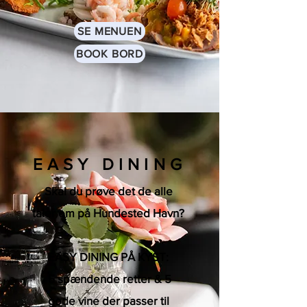
SE MENUEN
BOOK BORD
EASY DINING
Skal du prøve det de alle
taler om på Hundested Havn?
EASY DINING PÅ KYST:
5 spændende retter & 5
gode vine der passer til