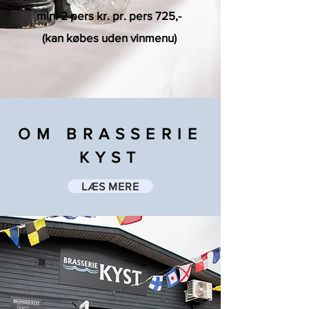
min. 2 pers kr. pr. pers 725,-
(kan købes uden vinmenu)
OM BRASSERIE
KYST
LÆS MERE