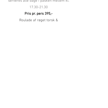
serveres alle dage i påsken mellem kl.
17.30-21.30
Pris pr. pers 395,-
Roulade af røget torsk &
ørredmousse
m/citron creme
***
Lammekrone, pommes Anna, crispy grønt
& lammesky
***
Hvid chokolade påskeæg med
blåbærcoulis
Tilbage til toppen