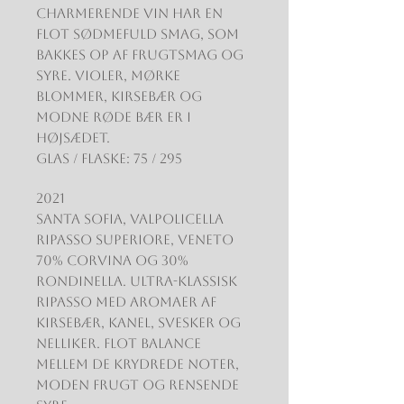
charmerende vin har en
flot sødmefuld smag, som
bakkes op af frugtsmag og
syre. Violer, mørke
blommer, kirsebær og
modne røde bær er i
højsædet.
Glas / Flaske: 75 / 295
2021
Santa Sofia, Valpolicella
Ripasso Superiore, Veneto
70% Corvina og 30%
Rondinella. Ultra-klassisk
Ripasso med aromaer af
kirsebær, kanel, svesker og
nelliker. Flot balance
mellem de krydrede noter,
moden frugt og rensende