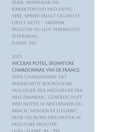
Frisk, mineralsk og
karakterfuld med livlig
syre, sprød frugt og en let
urtet note – grønne
frugter og lidt peberagtig
eftersmag.
Flaske: 345
2023
Nicolas Potel, Signature
Chardonnay, Vin de France
100% Chardonnay. Det
anerkendte Bourgogne-
hus leger her med druer fra
hele Frankrig. Generøs duft
med noter af nektariner og
akacie. Smagen er elegant,
frisk og rund med noter af
eksotiske frugter.
Glas / Flaske: 85 / 395