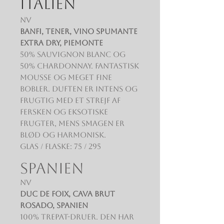
ITALIEN
NV
Banfi, Tener, Vino Spumante
Extra Dry, Piemonte
50% Sauvignon Blanc og
50% Chardonnay. Fantastisk
mousse og meget fine
bobler. Duften er intens og
frugtig med et strejf af
fersken og eksotiske
frugter, mens smagen er
blød og harmonisk.
Glas / Flaske: 75 / 295
SPANIEN
NV
Duc de Foix, Cava Brut
Rosado, Spanien
100% Trepat-druer. Den har