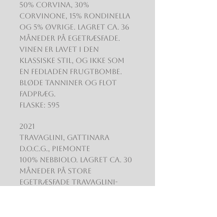
50% Corvina, 30%
Corvinone, 15% Rondinella
og 5% øvrige. Lagret ca. 36
måneder på egetræsfade.
Vinen er lavet i den
klassiske stil, og ikke som
en fedladen frugtbombe.
Bløde tanniner og flot
fadpræg.
Flaske: 595
2021
Travaglini, Gattinara
D.O.C.G., Piemonte
100% Nebbiolo. Lagret ca. 30
måneder på store
egetræsfade Travaglini-
familien er kendt for deres
Nebbiolo-vine. Fyldig og
intens med noter af røde