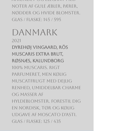
noter af gule æbler, pærer,
nødder og hvide blomster.
Glas / Flaske: 145 / 595
DANMARK
2021
Dyrehøj Vingaard, RÖS
Muscaris Extra Brut,
Røsnæs, Kalundborg
100% Muscaris. Rigt
parfumeret, men kølig
Muscatfrugt med dejlig
renhed, umiddelbar charme
og masser af
hyldeblomster. Forestil dig
en nordisk, tør og kølig
udgave af Moscato d'Asti.
Glas / Flaske: 125 / 435