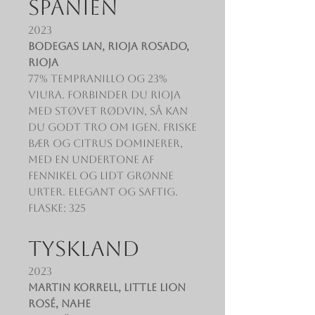
SPANIEN
2023
Bodegas LAN, Rioja Rosado,
Rioja
77% Tempranillo og 23%
Viura. Forbinder du Rioja
med støvet rødvin, så kan
du godt tro om igen. Friske
bær og citrus dominerer,
med en undertone af
fennikel og lidt grønne
urter. Elegant og saftig.
Flaske: 325
TYSKLAND
2023
Martin Korrell, Little Lion
Rosé, Nahe