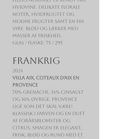
hvidvine. Delikate florale
noter, hvidfrugtet og
modne frugter samt en fin
syre. Blød og lækker med
masser af friskhed.
Glas / Flaske: 75 / 295
FRANKRIG
2024
Villa Aix, Coteaux d'Aix en
Provence
70% Grenache, 14% Cinsault
og 16% øvrige. Provence
lige som det skal være!
Klassisk i farven og en duft
af forårsblomster og
citrus. Smagen er elegant,
frisk, blød og rund med et