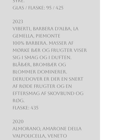
syre.
Glas / Flaske: 95 / 425
2023
Viberti, Barbera d’Alba, La
Gemella, Piemonte
100% Barbera. Masser af
mørke bær og frugter viser
sig i smag og i duften.
Blåbær, brombær og
blommer dominerer.
Derudover er der en snert
af røde frugter og en
eftersmag af skovbund og
røg.
Flaske: 435
2020
Almorano, Amarone della
Valpolicella, Veneto