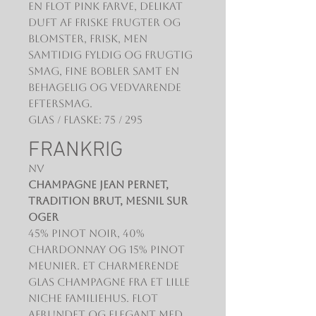
en flot pink farve, delikat
duft af friske frugter og
blomster, frisk, men
samtidig fyldig og frugtig
smag, fine bobler samt en
behagelig og vedvarende
eftersmag.
Glas / Flaske: 75 / 295
FRANKRIG
NV
Champagne Jean Pernet,
Tradition Brut, Mesnil Sur
Oger
45% Pinot Noir, 40%
Chardonnay og 15% Pinot
Meunier. Et charmerende
glas Champagne fra et lille
niche familiehus. Flot
afrundet og elegant med