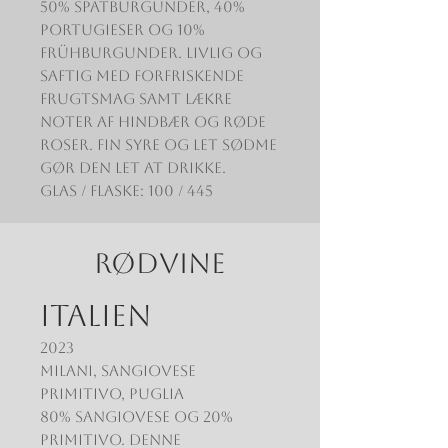
50% Spätburgunder, 40%
Portugieser og 10%
Frühburgunder. Livlig og
saftig med forfriskende
frugtsmag samt lækre
noter af hindbær og røde
roser. Fin syre og let sødme
gør den let at drikke.
Glas / Flaske: 100 / 445
RØDVINE
ITALIEN
2023
Milani, Sangiovese
Primitivo, Puglia
80% Sangiovese og 20%
Primitivo. Denne