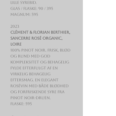
lille syrebid.
Glas / Flaske: 90 / 395
Magnum: 595
2023
Clément & Florian Berthier,
Sancerre Rosé Organic,
Loire
100% Pinot Noir. Frisk, blød
og rund med god
kompleksitet og behagelig
fylde efterfulgt af en
virkelig behagelig
eftersmag. En elegant
rosévin med både blødhed
og forfriskende syre fra
Pinot Noir-druen.
Flaske: 595