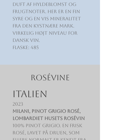
duft af hyldeblomst og
frugtnoter. Her er en fin
syre og en vis mineralitet
fra den kystnære mark.
Virkelig højt niveau for
dansk vin.
Flaske: 485
ROSÉVINE
ITALIEN
2023
Milani, Pinot Grigio Rosé,
Lombardiet HUSETS ROSÉVIN
100% Pinot Grigio. En frisk
rosé, lavet på druen, som
ellers normalt er kendt fra